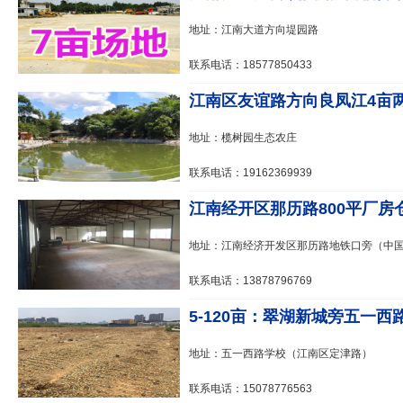
地址：江南大道方向堤园路
联系电话：18577850433
江南区友谊路方向良凤江4亩两
地址：榄树园生态农庄
联系电话：19162369939
江南经开区那历路800平厂房仓库
地址：江南经济开发区那历路地铁口旁（中国
联系电话：13878796769
5-120亩：翠湖新城旁五一西路
地址：五一西路学校（江南区定津路）
联系电话：15078776563