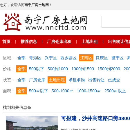
您好，欢迎访问
南宁厂房土地网
！
首页
推荐信息
厂房仓库出租
土地出租
出售转让信
|
|
|
|
区域：
全部
青秀区
兴宁区
西乡塘区
江南区
良庆区
邕宁区
价格：
全部
500以下
500到1000
1000到1500
1500到2000
20
状态：
全部
厂房仓库
土地出租
求租求购
出售转让
已成交
面积：
全部
500㎡以下
500-1000㎡
1000-1500㎡
2500㎡以上
找到相关信息
条
可报建，沙井高速路口旁4800平