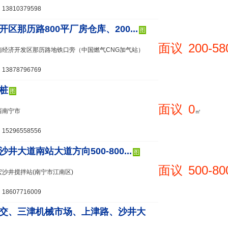
3810379598
开区那历路800平厂房仓库、200...
图
面议
200-58
南经济开发区那历路地铁口旁（中国燃气CNG加气站）
3878796769
桩
图
面议
0
西南宁市
㎡
5296558556
井大道南站大道方向500-800...
图
面议
500-80
沙井搅拌站(南宁市江南区)
8607716009
交、三津机械市场、上津路、沙井大