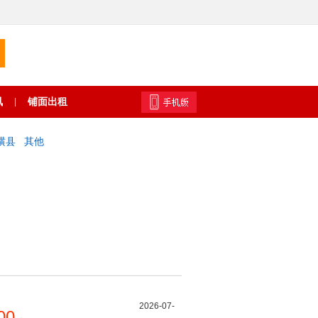
讯
铺面出租
|
横县
其他
2026-07-
00