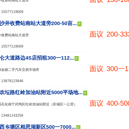
井收费站南站大道旁
5577119009
沙井收费站南站大道旁200-50亩...
图
面议
200-33
井收费站南站大道旁
5577119009
大道路边4S店招租300一112...
图
面议
300一1
塘金硕二手汽车交易市场旁
3878123846
农坛路红岭加油站附近5000平场地...
图
面议
400-50
国石化南宁武鸣区红岭加油站附近（距城区一公里）
3481143256
乡塘区相思湖新区500一7000...
图