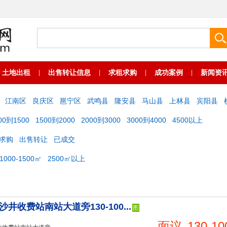
土地出租
出售转让信息
求租求购
成功案例
新闻资
|
|
|
|
江南区
良庆区
邕宁区
武鸣县
隆安县
马山县
上林县
宾阳县
00到1500
1500到2000
2000到3000
3000到4000
4500以上
求购
出售转让
已成交
1000-1500㎡
2500㎡以上
井收费站南站大道旁130-100...
图
面议
130-10