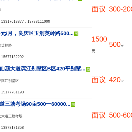
面议
300-20
埠
3317618877，13788111000
0元/月，良庆区玉洞英岭路500...
图
1500
500
洞英岭路
㎡
元
5677132292
仙葫大道滨江别墅区B区420平别墅...
图
面议
420
宁滨江别墅区
㎡
5177781193
三塘考场90亩500一60000...
图
面议
500-60
仑大道三塘考场
3878171358