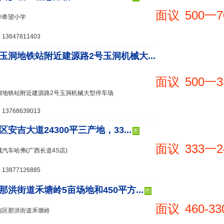
面议
500一7
华希望小学
3647811403
玉洞地铁站附近建源路2号玉洞机械大...
面议
500一3
洞地铁站附近建源路2号玉洞机械大型停车场
3768639013
安吉大道24300平三产地，33...
图
面议
333一2
汽车哈弗(广西长道4S店)
3877126885
那洪街道禾塘岭5亩场地和450平方...
图
面议
460-33
南区那洪街道禾塘岭