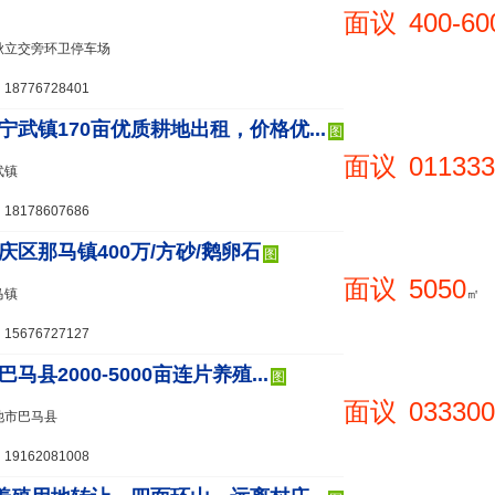
面议
400-60
秋立交旁环卫停车场
8776728401
宁武镇170亩优质耕地出租，价格优...
图
面议
011333
武镇
8178607686
庆区那马镇400万/方砂/鹅卵石
图
面议
5050
马镇
㎡
5676727127
马县2000-5000亩连片养殖...
图
面议
033300
池市巴马县
9162081008