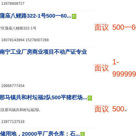
3978808727
庙八鲤路322-1号500一60...
图
面议
500一6
区蒲庙八鲤路322-1号
078143894 15278007288
南宁工业厂房商业项目不动产证专业
1-
面议
999999
9966777454
那马镇共和村坛福2队500平猪栏场...
图
面议
500
庆区那马镇共和村坛福2队
㎡
3977137518
储用地，20000平厂房仓库：石...
图