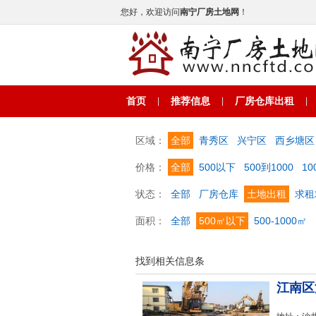
您好，欢迎访问
南宁厂房土地网
！
首页
推荐信息
厂房仓库出租
|
|
|
区域：
全部
青秀区
兴宁区
西乡塘区
价格：
全部
500以下
500到1000
10
状态：
全部
厂房仓库
土地出租
求租
面积：
全部
500㎡以下
500-1000㎡
找到相关信息
条
江南区沙