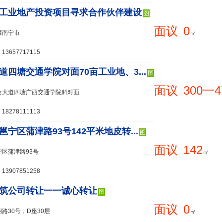
工业地产投资项目寻求合作伙伴建设
图
面议
0
西南宁市
㎡
3657717115
道四塘交通学院对面70亩工业地、3...
图
面议
300一4
仑大道四塘广西交通学院斜对面
8278111113
邕宁区蒲津路93号142平米地皮转...
图
面议
142
区蒲津路93号
㎡
3907851258
筑公司转让一一诚心转让
图
面议
0
路30号，D座30层
㎡