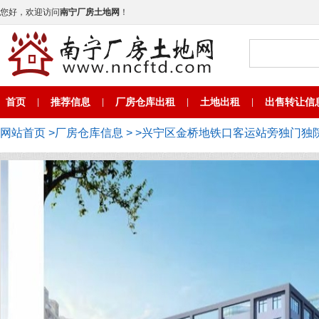
您好，欢迎访问
南宁厂房土地网
！
首页
推荐信息
厂房仓库出租
土地出租
出售转让信
|
|
|
|
网站首页
>
厂房仓库信息
>
>兴宁区金桥地铁口客运站旁独门独院