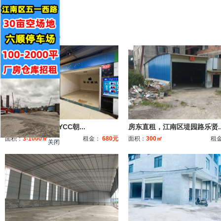
推荐信息
680元起，市中心YCC朝...
房东直租，江南区堤园路乐贤..
面积：
3-1000㎡
租金：
680元
面积：
300㎡
租
关闭