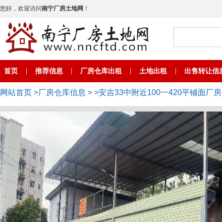
您好，欢迎访问
南宁厂房土地网
！
首页
推荐信息
厂房仓库出租
土地出租
出售转让信
|
|
|
|
网站首页
>
厂房仓库信息
>
>安吉33中附近100一420平铺面厂