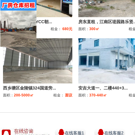
680元起，市中心YCC朝...
房东直租，江南区堤园路乐贤..
面积：
3-1000㎡
租金：
680元
面积：
300㎡
租
关闭
西乡塘区金陵镇324国道旁...
安吉大道一、二楼440+3...
面积：
200-5000㎡
租金：
面议
面积：
370-440㎡
租
在线客服1
在线客服2