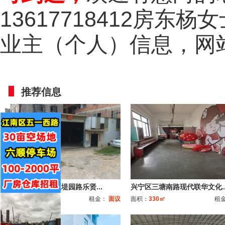
13617718412房东杨
业主（个人）信息，网
推荐信息
房东直租，江南区堤园路乐贤...
兴宁区三塘南路现代联华文化..
面积：
300㎡
租金：
面议
面积：
330㎡
租