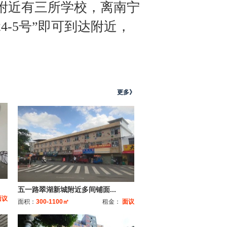
附近有三所学校，离南宁
-5号”即可到达附近，
更多》
五一路翠湖新城附近多间铺面...
面议
面积：
300-1100㎡
租金：
面议