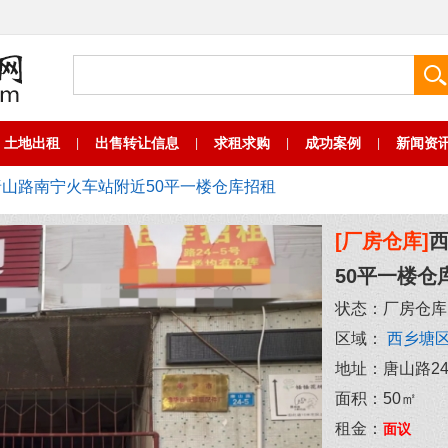
土地出租
出售转让信息
求租求购
成功案例
新闻资
|
|
|
|
唐山路南宁火车站附近50平一楼仓库招租
[厂房仓库]
50平一楼仓
状态：
厂房仓库
区域：
西乡塘
地址：
唐山路24
面积：
50㎡
租金：
面议