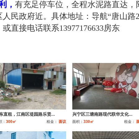
利，
有充足停车位，全程水泥路直达，
人民政府近。具体地址：导航“唐山路24
，或直接电话联系
13977176633房东
东直租，江南区堤园路乐贤...
兴宁区三塘南路现代联华文化...
积：
300㎡
租金：
面议
面积：
330㎡
租金：