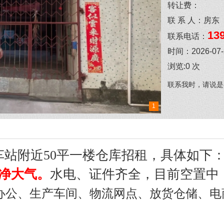
转让费：
联 系 人：
房东
13
联系电话：
时间：
2026-07
浏览:
0
次
联系我时，请说是
1
站附近50平一楼仓库招租
，具体如下
干净大气。
水电、证件齐全，目前空置中
办公、生产车间、物流网点、放货仓储、电