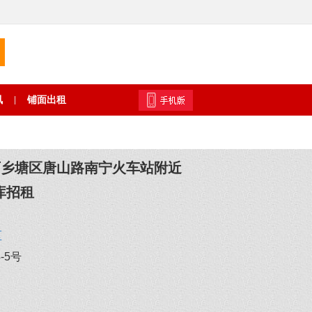
讯
铺面出租
|
西乡塘区唐山路南宁火车站附近
库招租
区
-5号