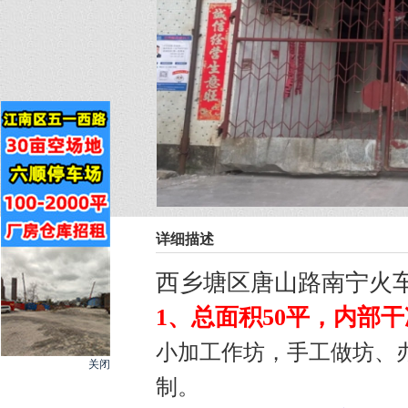
详细描述
西乡塘区唐山路南宁火车
1、总面积50平，内部
小加工作坊，手工做坊、
关闭
制。