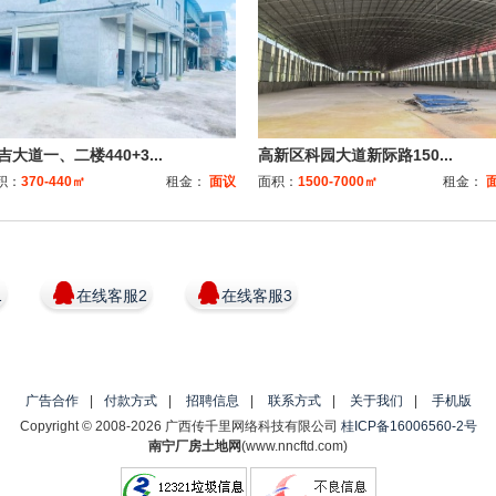
吉大道一、二楼440+3...
高新区科园大道新际路150...
积：
370-440㎡
租金：
面议
面积：
1500-7000㎡
租金：
1
在线客服2
在线客服3
广告合作
|
付款方式
|
招聘信息
|
联系方式
|
关于我们
|
手机版
Copyright © 2008-2026 广西传千里网络科技有限公司
桂ICP备16006560-2号
南宁厂房土地网
(www.nncftd.com)