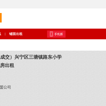
讯
铺面出租
|
已成交）兴宁区三塘镇路东小学
厂房出租
盟公司