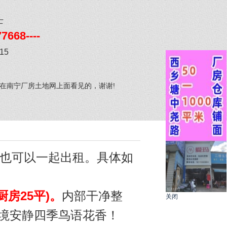
士
7668----
-15
在南宁厂房土地网上面看见的，谢谢!
地也可以一起出租。具体如
厨房25平)。
内部干净整
关闭
境安静四季鸟语花香！