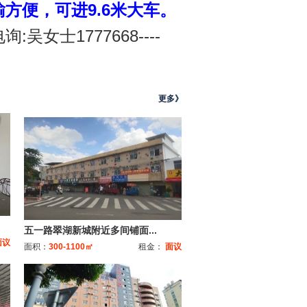
方便，可进9.6米大车。
女士1777668----
更多》
五一路翠湖新城附近多间铺面...
面议
面积：
300-1100㎡
租金：
面议