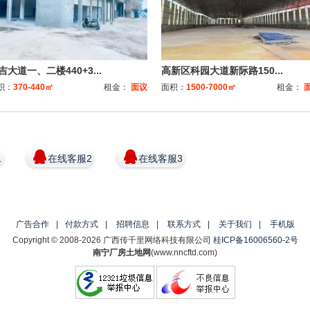
吉大道一、二楼440+3...
高新区科园大道新际路150...
积：
370-440㎡
租金：
面议
面积：
1500-7000㎡
租金：
1
在线客服2
在线客服3
广告合作
|
付款方式
|
招聘信息
|
联系方式
|
关于我们
|
手机版
Copyright © 2008-2026 广西传千里网络科技有限公司
桂ICP备16006560-2号
南宁厂房土地网
(www.nncftd.com)