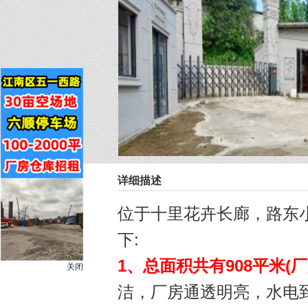
详细描述
位于十里花卉长廊，路东小
下:
1、总面积共有908平米(厂
关闭
洁，厂房通透明亮，水电