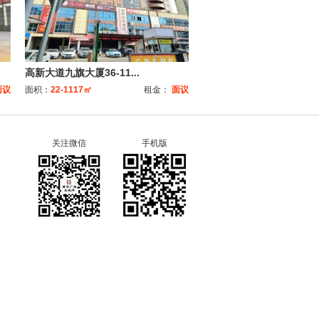
高新大道九旗大厦36-11...
面议
面积：
22-1117㎡
租金：
面议
关注微信
手机版