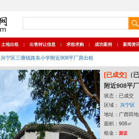
土地出租
出售转让信息
求租求购
成功案例
新闻资
|
|
|
|
兴宁区三塘镇路东小学附近908平厂房出租
[已成交]
（
附近908平
状态：
已成交
区域：
兴宁区
地址：
广西田地
面积：
908㎡
租金：
面议