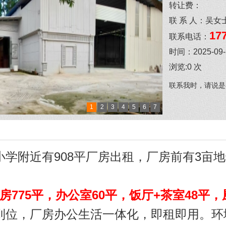
转让费：
联 系 人：
吴女
177
联系电话：
时间：
2025-09
浏览:
0
次
联系我时，请说是
1
2
3
4
5
6
7
学附近有908平厂房出租，厂房前有3亩
房775平，办公室60平，饭厅+茶室48平，
到位，厂房办公生活一体化，即租即用。环