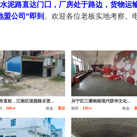
水泥路直达门囗，厂房处于路边，货物运输
地盟公司
”即到
。欢迎各位老板实地考察。电询:吴
东直租，江南区堤园路乐贤...
兴宁区三塘南路现代联华文化...
积：
300㎡
租金：
面议
面积：
330㎡
租金：