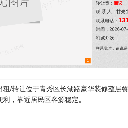
转让费：
面议
联 系 人：
甘先
13
联系电话：
时间：
2026-07
浏览:
0
次
联系我时，请说是
1
租/转让位于青秀区长湖路豪华装修整层餐饮
便利，靠近居民区客源稳定。