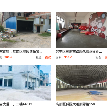
东直租，江南区堤园路乐贤...
兴宁区三塘南路现代联华文化...
积：
300㎡
租金：
面议
面积：
330㎡
租金：
吉大道一、二楼440+3...
高新区科园大道新际路150...