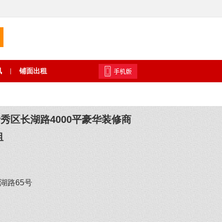
讯
铺面出租
|
秀区长湖路4000平豪华装修商
租
湖路65号