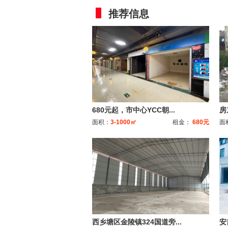
推荐信息
680元起，市中心YCC朝...
房
面积：
3-1000㎡
租金：
680元
面
西乡塘区金陵镇324国道旁...
安