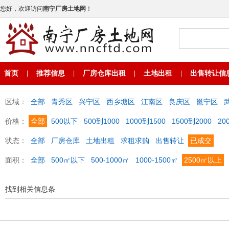
您好，欢迎访问
南宁厂房土地网
！
首页
推荐信息
厂房仓库出租
土地出租
出售转让信
|
|
|
|
区域：
全部
青秀区
兴宁区
西乡塘区
江南区
良庆区
邕宁区
价格：
全部
500以下
500到1000
1000到1500
1500到2000
20
状态：
全部
厂房仓库
土地出租
求租求购
出售转让
已成交
面积：
全部
500㎡以下
500-1000㎡
1000-1500㎡
2500㎡以上
找到相关信息
条