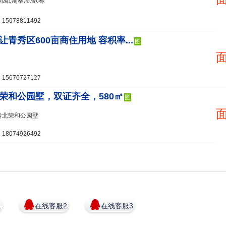
园1期翠湖居c栋
5078811492
让青秀区600亩商住用地 容积率...
图
5676727127
荣和公园墅，双证齐全，580㎡
图
岭北荣和公园墅
8074926492
1
在线客服2
在线客服3