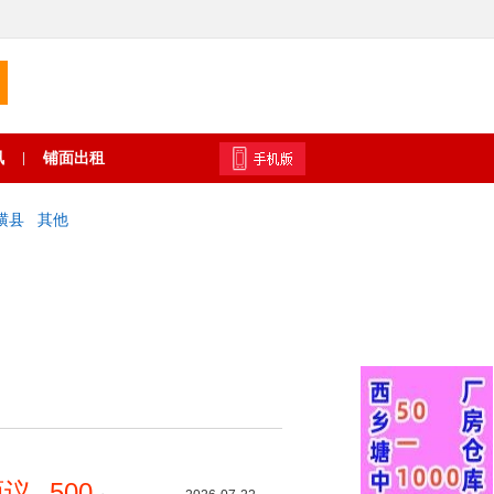
讯
铺面出租
|
横县
其他
面议
500