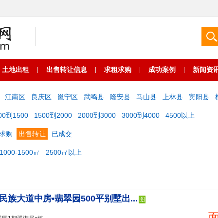
土地出租
出售转让信息
求租求购
成功案例
新闻资
|
|
|
|
江南区
良庆区
邕宁区
武鸣县
隆安县
马山县
上林县
宾阳县
00到1500
1500到2000
2000到3000
3000到4000
4500以上
求购
出售转让
已成交
1000-1500㎡
2500㎡以上
民族大道中房•翡翠园500平别墅出...
图