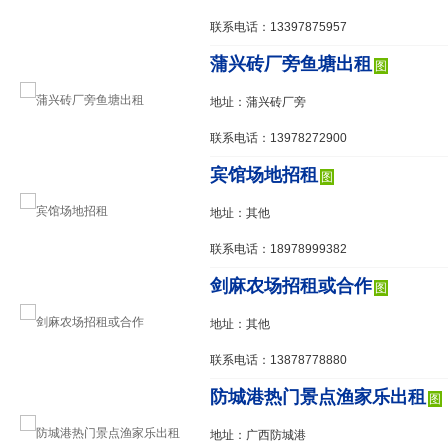
联系电话：13397875957
蒲兴砖厂旁鱼塘出租
图
地址：蒲兴砖厂旁
联系电话：13978272900
宾馆场地招租
图
地址：其他
联系电话：18978999382
剑麻农场招租或合作
图
地址：其他
联系电话：13878778880
防城港热门景点渔家乐出租
图
地址：广西防城港