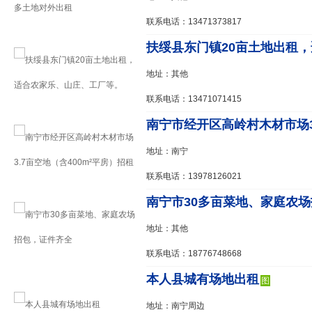
联系电话：13471373817
扶绥县东门镇20亩土地出租，适
地址：其他
联系电话：13471071415
南宁市经开区高岭村木材市场3.
地址：南宁
联系电话：13978126021
​南宁市30多亩菜地、家庭农场招
地址：其他
联系电话：18776748668
本人县城有场地出租
图
地址：南宁周边