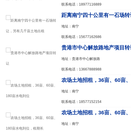
联系电话：18977116889
距离南宁四十公里有一石场转让
地址：南宁
联系电话：15677162686
贵港市中心解放路地产项目转
地址：贵港市中心解放路
联系电话：13667888988
农场土地招租，36亩、60亩、18
地址：南宁
联系电话：18577152154
​农场土地招租，36亩、60亩、18
地址：南宁