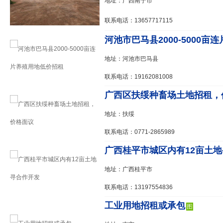
地址：广西南宁市
联系电话：13657717115
河池市巴马县2000-5000亩连片
地址：河池市巴马县
联系电话：19162081008
广西区扶绥种畜场土地招租，
地址：扶绥
联系电话：0771-2865989
广西桂平市城区内有12亩土
地址：广西桂平市
联系电话：13197554836
工业用地招租或承包
图