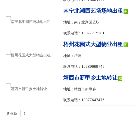
南宁北湖园艺场场地出租
图
地址：南宁北湖园艺场
联系电话：13077715281
梧州花园式大型物业出租
图
地址：梧州
联系电话：15289669749
靖西市新甲乡土地转让
图
地址：靖西市新甲乡
联系电话：13877647475
共48条
1