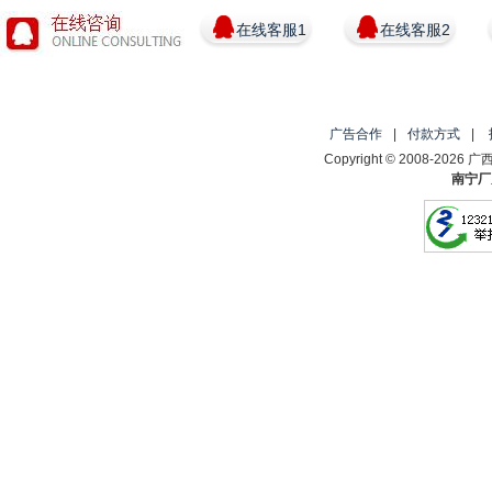
在线客服1
在线客服2
广告合作
|
付款方式
|
Copyright © 2008-2
南宁厂