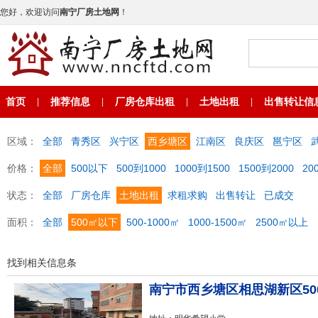
您好，欢迎访问
南宁厂房土地网
！
首页
推荐信息
厂房仓库出租
土地出租
出售转让信
|
|
|
|
区域：
全部
青秀区
兴宁区
西乡塘区
江南区
良庆区
邕宁区
价格：
全部
500以下
500到1000
1000到1500
1500到2000
20
状态：
全部
厂房仓库
土地出租
求租求购
出售转让
已成交
面积：
全部
500㎡以下
500-1000㎡
1000-1500㎡
2500㎡以上
找到相关信息
条
南宁市西乡塘区相思湖新区500一7